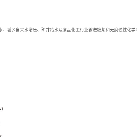
水、城乡自来水增压、
矿井给水及食品化工行业输送糖浆和无腐蚀性化学