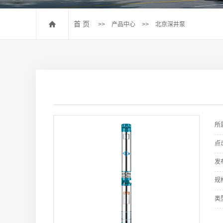
首 页
>>
产品中心
>>
北京深井泵
所
点
发
规
类