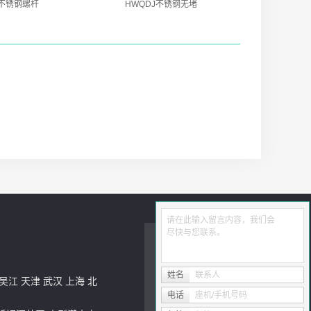
D不锈钢螺杆
HWQDJ不锈钢无堵
请在此输入留言内容，我们会
尽快与您联系。
姓名
联系人
吴江
天津
武汉
上海
北
电话
座机/手机号码