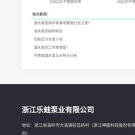
150QJD不锈钢井用
90QJD
相关新闻：
潜水泵​使用中有事项要我们去注意？
深井泵的结构特点
切割式污水泵介绍
潜水泵的工作原理是？
不锈钢潜水泵五大特点分析
浙江乐蛙泵业有限公司
地址：浙江省温岭市大溪镇前瓦屿村（浙江神能科技股份有
内）