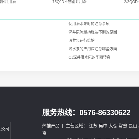
不锈钢井用潜
75QJD不锈钢井用潜
2/3QG
使用潜水泵时的注意事项
深井泵流量扬程达不到的原因
深井泵运行维护
潜水泵的应用应注意哪些方面
QJ深井潜水泵的华丽转身
服务热线：0576-86330622
热推产品
| 主营区域：
江苏
吴中
太仓
常熟
昆山
限公司
京